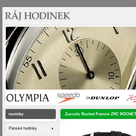
novinky
Zuccolo Rochet Francie ZRC ROCHET
Pánské hodinky