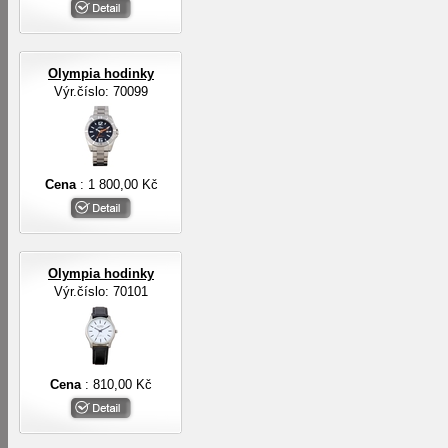
Olympia hodinky
Výr.číslo: 70099
Cena
: 1 800,00 Kč
Olympia hodinky
Výr.číslo: 70101
Cena
: 810,00 Kč