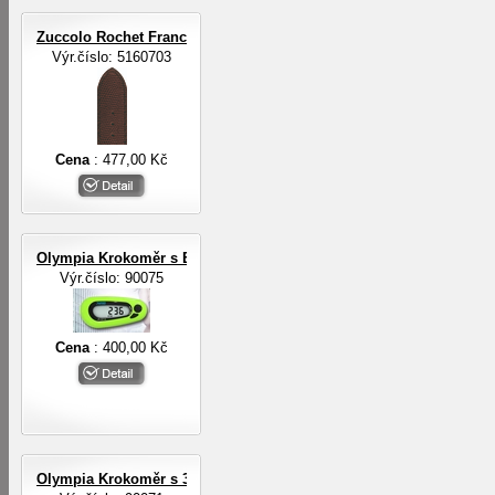
Zuccolo Rochet Francie ZRC ROCHET
Výr.číslo: 5160703
Cena
: 477,00 Kč
Olympia Krokoměr s EL osvětlením
Výr.číslo: 90075
Cena
: 400,00 Kč
Olympia Krokoměr s 3-D digit.senzorem a EL osvětlením