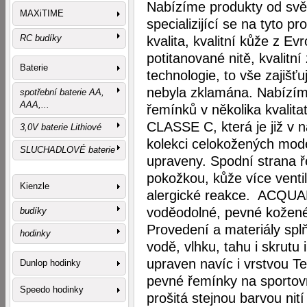
Nabízíme produkty od svě
MAXiTIME
specializijící se na tyto p
RC budíky
kvalita, kvalitní kůže z Ev
potitanované nitě, kvalitní
Baterie
technologie, to vše zajišť
nebyla zklamána. Nabízíme
spotřební baterie AA,
AAA,...
řemínků v několika kvalit
CLASSE C, která je již v n
3,0V baterie Lithiové
kolekci celokožených mod
SLUCHADLOVÉ baterie
upraveny. Spodní strana ř
pokožkou, kůže více venti
Kienzle
alergické reakce. ACQU
voděodolné, pevné kožené
budíky
Provedení a materiály splň
hodinky
vodě, vlhku, tahu i skrutu
upraven navíc i vrstvou 
Dunlop hodinky
pevné řemínky na sportovn
Speedo hodinky
prošitá stejnou barvou nit