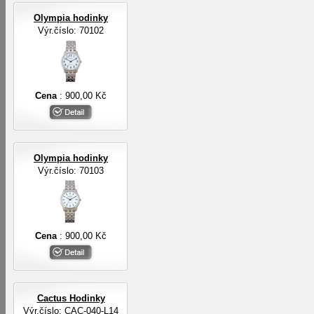
Olympia hodinky
Výr.číslo: 70102
Cena
: 900,00 Kč
Olympia hodinky
Výr.číslo: 70103
Cena
: 900,00 Kč
Cactus Hodinky
Výr.číslo: CAC-040-L14