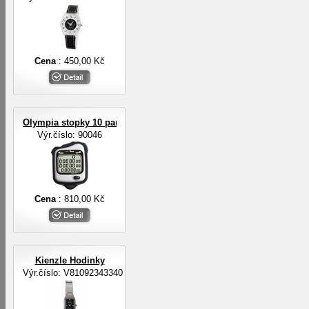
Cena
: 450,00 Kč
Olympia stopky 10 pamětí na mezičasy, 3-řádkový displej
Výr.číslo: 90046
Cena
: 810,00 Kč
Kienzle Hodinky
Výr.číslo: V81092343340