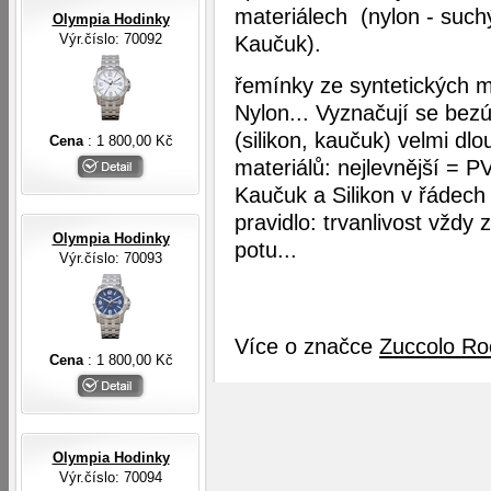
materiálech (nylon - suc
Olympia Hodinky
Výr.číslo: 70092
Kaučuk).
řemínky ze syntetických m
Nylon... Vyznačují se bez
(silikon, kaučuk) velmi dlo
Cena
: 1 800,00 Kč
materiálů: nejlevnější = 
Kaučuk a Silikon v řádech 
pravidlo: trvanlivost vždy 
Olympia Hodinky
potu...
Výr.číslo: 70093
Více o značce
Zuccolo Ro
Cena
: 1 800,00 Kč
Olympia Hodinky
Výr.číslo: 70094