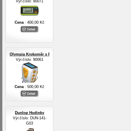
Výr.číslo: 90071
Cena
: 400,00 Kč
Olympia Krokoměr s FM rádiem a sluchátky
Výr.číslo: 90061
Cena
: 500,00 Kč
Dunlop Hodinky
Výr.číslo: DUN-141-
G03