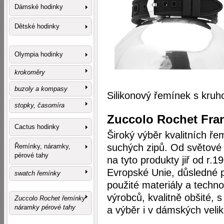
Dámské hodinky
Dětské hodinky
Olympia hodinky
krokoměry
buzoly a kompasy
Silikonový řemínek s kruh
stopky, časomíra
Zuccolo Rochet Fra
Cactus hodinky
Široký výběr kvalitních ř
suchých zipů. Od světové z
Řemínky, náramky,
pérové tahy
na tyto produkty jiř od r.1
Evropské Unie, důsledné pr
swatch řemínky
použité materiály a techn
výrobců, kvalitně obšité, 
Zuccolo Rochet řemínky
náramky pérové tahy
a výběr i v dámských veli