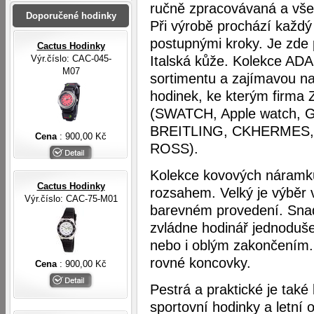
ručně zpracovávaná a vše j
Doporučené hodinky
Při výrobě prochází každý
postupnými kroky. Je zde 
Cactus Hodinky
Výr.číslo: CAC-045-
Italská kůže. Kolekce A
M07
sortimentu a zajímavou n
hodinek, ke kterým firma
(SWATCH, Apple watch, 
BREITLING, CKHERMES, 
Cena
: 900,00 Kč
ROSS).
Kolekce kovových náramků
Cactus Hodinky
rozsahem. Velký je výběr 
Výr.číslo: CAC-75-M01
barevném provedení. Snad
zvládne hodinář jednoduš
nebo i oblým zakončením. 
rovné koncovky.
Cena
: 900,00 Kč
Pestrá a praktické je také
sportovní hodinky a letní 