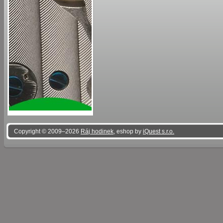
Copyright © 2009–2026
Ráj hodinek
, eshop by
iQuest s.r.o.