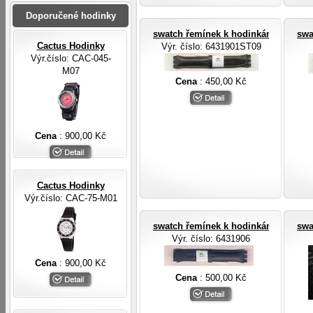
Doporučené hodinky
swatch řemínek k hodinkám swatch
swa
Cactus Hodinky
Výr. číslo
: 6431901ST09
Výr.číslo: CAC-045-
M07
Cena
: 450,00 Kč
Cena
: 900,00 Kč
Cactus Hodinky
Výr.číslo: CAC-75-M01
swatch řemínek k hodinkám swatch
swa
Výr. číslo
: 6431906
Cena
: 900,00 Kč
Cena
: 500,00 Kč