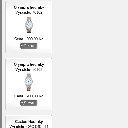
Olympia hodinky
Výr.číslo: 70102
Cena
: 900,00 Kč
Olympia hodinky
Výr.číslo: 70103
Cena
: 900,00 Kč
Cactus Hodinky
Výr.číslo: CAC-040-L14