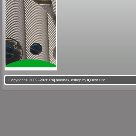
Copyright © 2009–2026
Ráj hodinek
, eshop by
iQuest s.r.o.