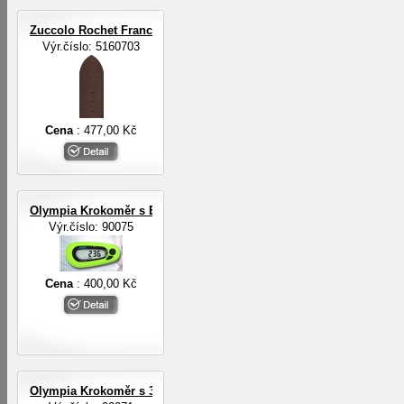
Zuccolo Rochet Francie ZRC ROCHET
Výr.číslo: 5160703
Cena
: 477,00 Kč
Olympia Krokoměr s EL osvětlením
Výr.číslo: 90075
Cena
: 400,00 Kč
Olympia Krokoměr s 3-D digit.senzorem a EL osvětlením