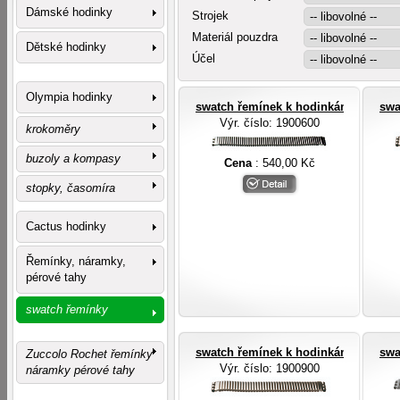
Dámské hodinky
Strojek
Materiál pouzdra
Dětské hodinky
Účel
Olympia hodinky
swatch řemínek k hodinkám Swatch
swa
Výr. číslo
: 1900600
krokoměry
buzoly a kompasy
Cena
: 540,00 Kč
stopky, časomíra
Cactus hodinky
Řemínky, náramky,
pérové tahy
swatch řemínky
swatch řemínek k hodinkám Swatch
swa
Zuccolo Rochet řemínky
Výr. číslo
: 1900900
náramky pérové tahy