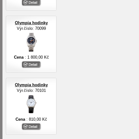
Olympia hodinky
Výr.číslo: 70099
Cena
: 1 800,00 Kč
Olympia hodinky
Výr.číslo: 70101
Cena
: 810,00 Kč