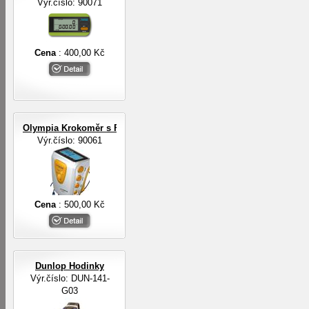
Výr.číslo: 90071
Cena
: 400,00 Kč
Olympia Krokoměr s FM rádiem a sluchátky
Výr.číslo: 90061
Cena
: 500,00 Kč
Dunlop Hodinky
Výr.číslo: DUN-141-
G03