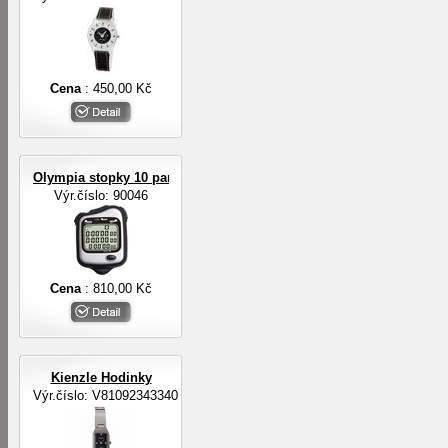
Cena
: 450,00 Kč
Olympia stopky 10 pamětí na mezičasy, 3-řádkový displej
Výr.číslo: 90046
Cena
: 810,00 Kč
Kienzle Hodinky
Výr.číslo: V81092343340