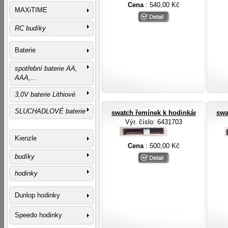
Cena
: 540,00 Kč
MAXiTIME
RC budíky
Baterie
spotřební baterie AA,
AAA,...
3,0V baterie Lithiové
SLUCHADLOVÉ baterie
swatch řemínek k hodinkám swatch
swa
Výr. číslo
: 6431703
Kienzle
Cena
: 500,00 Kč
budíky
hodinky
Dunlop hodinky
Speedo hodinky