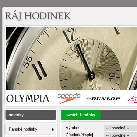
novinky
swatch řemínky
Výrobce
Pánské hodinky
Číselník/displej