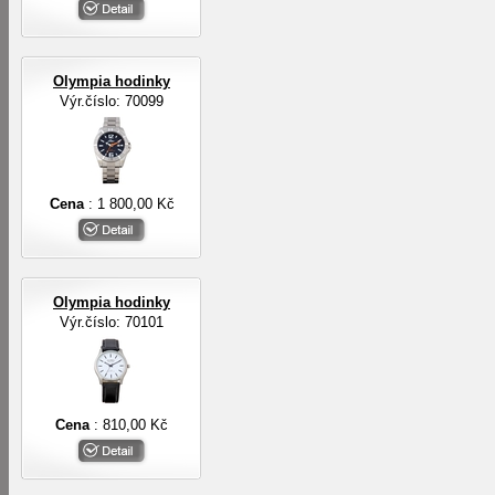
Olympia hodinky
Výr.číslo: 70099
Cena
: 1 800,00 Kč
Olympia hodinky
Výr.číslo: 70101
Cena
: 810,00 Kč