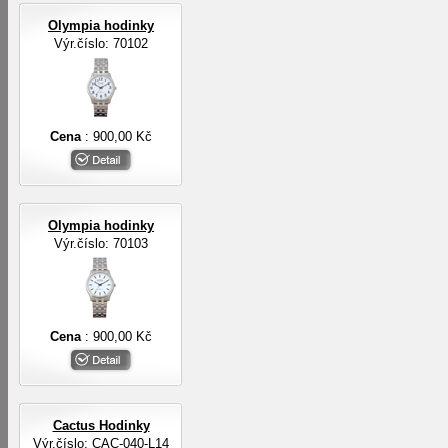
Olympia hodinky
Výr.číslo: 70102
Cena
: 900,00 Kč
Olympia hodinky
Výr.číslo: 70103
Cena
: 900,00 Kč
Cactus Hodinky
Výr.číslo: CAC-040-L14