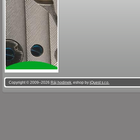
Copyright © 2009–2026
Ráj hodinek
, eshop by
iQuest s.r.o.