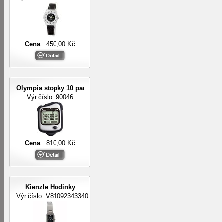
Cena
: 450,00 Kč
Olympia stopky 10 pamětí na mezičasy, 3-řádkový displej
Výr.číslo: 90046
Cena
: 810,00 Kč
Kienzle Hodinky
Výr.číslo: V81092343340