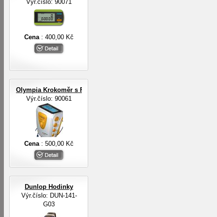
Výr.číslo: 90071
Cena
: 400,00 Kč
Olympia Krokoměr s FM rádiem a sluchátky
Výr.číslo: 90061
Cena
: 500,00 Kč
Dunlop Hodinky
Výr.číslo: DUN-141-
G03