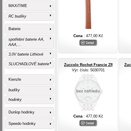
MAXiTIME
RC budíky
Baterie
Cena
: 477,00 Kč
spotřební baterie AA,
AAA,...
3,0V baterie Lithiové
SLUCHADLOVÉ baterie
Zuccolo Rochet Francie ZRC ROCHE
Zuc
Výr. číslo
: 5030701
Kienzle
budíky
hodinky
Dunlop hodinky
Cena
: 477,00 Kč
Speedo hodinky