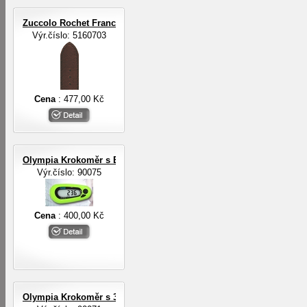
Zuccolo Rochet Francie ZRC ROCHET
Výr.číslo: 5160703
Cena
: 477,00 Kč
Olympia Krokoměr s EL osvětlením
Výr.číslo: 90075
Cena
: 400,00 Kč
Olympia Krokoměr s 3-D digit.senzorem a EL osvětlením