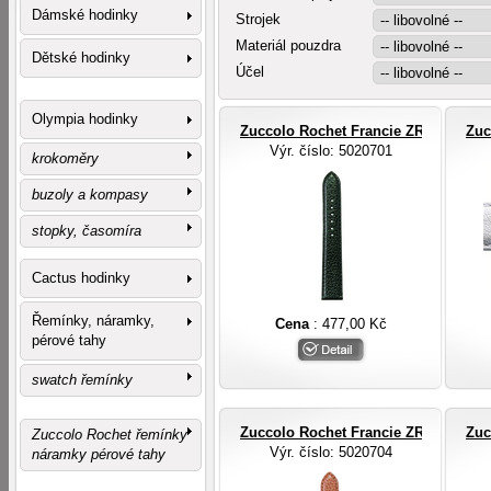
Dámské hodinky
Strojek
Materiál pouzdra
Dětské hodinky
Účel
Olympia hodinky
Zuccolo Rochet Francie ZRC ROCHE
Zuc
Výr. číslo
: 5020701
krokoměry
buzoly a kompasy
stopky, časomíra
Cactus hodinky
Řemínky, náramky,
Cena
: 477,00 Kč
pérové tahy
swatch řemínky
Zuccolo Rochet Francie ZRC ROCHE
Zuc
Zuccolo Rochet řemínky
Výr. číslo
: 5020704
náramky pérové tahy