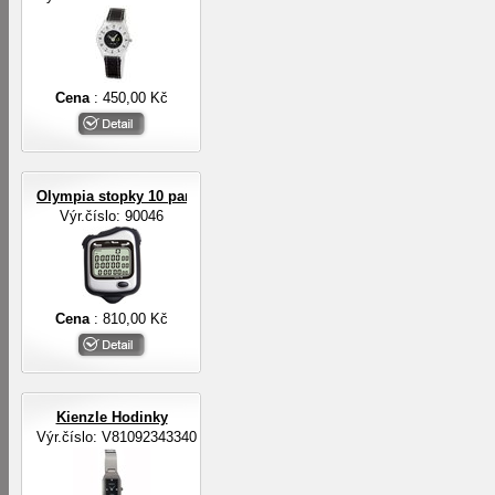
Cena
: 450,00 Kč
Olympia stopky 10 pamětí na mezičasy, 3-řádkový displej
Výr.číslo: 90046
Cena
: 810,00 Kč
Kienzle Hodinky
Výr.číslo: V81092343340