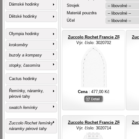
Dámské hodinky
Strojek
Materiál pouzdra
Dětské hodinky
Účel
Olympia hodinky
Zuccolo Rochet Francie ZRC ROCHE
Zuc
Výr. číslo
: 3020702
krokoměry
buzoly a kompasy
stopky, časomíra
Cactus hodinky
Řemínky, náramky,
Cena
: 477,00 Kč
pérové tahy
swatch řemínky
Zuccolo Rochet Francie ZRC ROCHE
Zuc
Zuccolo Rochet řemínky
Výr. číslo
: 3020714
náramky pérové tahy