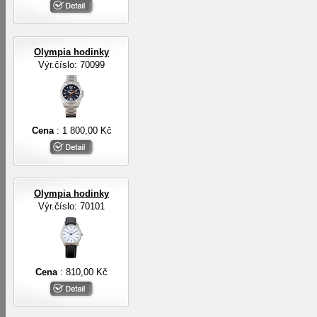
Olympia hodinky
Výr.číslo: 70099
Cena
: 1 800,00 Kč
Olympia hodinky
Výr.číslo: 70101
Cena
: 810,00 Kč