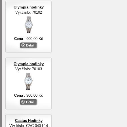
Olympia hodinky
Výr.číslo: 70102
Cena
: 900,00 Kč
Olympia hodinky
Výr.číslo: 70103
Cena
: 900,00 Kč
Cactus Hodinky
Výr.číslo: CAC-040-L14