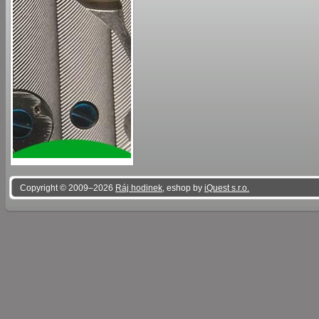
Copyright © 2009–2026
Ráj hodinek
, eshop by
iQuest s.r.o.