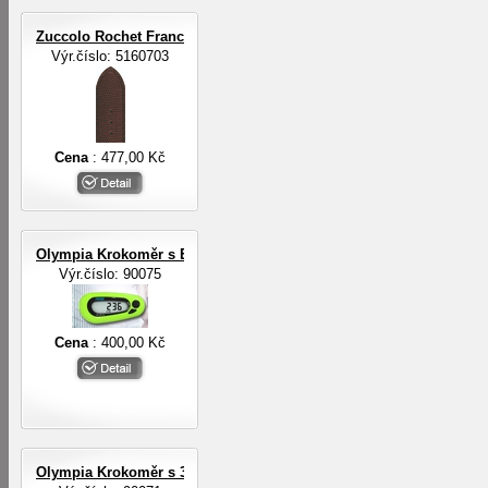
Zuccolo Rochet Francie ZRC ROCHET
Výr.číslo: 5160703
Cena
: 477,00 Kč
Olympia Krokoměr s EL osvětlením
Výr.číslo: 90075
Cena
: 400,00 Kč
Olympia Krokoměr s 3-D digit.senzorem a EL osvětlením