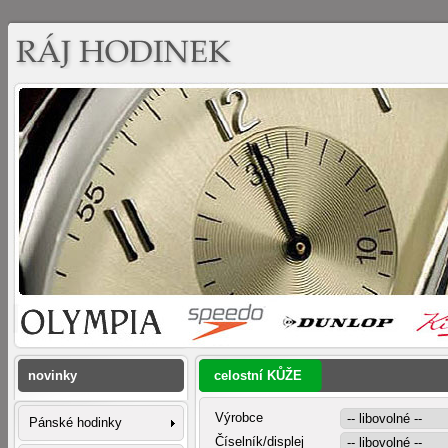
novinky
celostní KŮŽE
Výrobce
Pánské hodinky
Číselník/displej