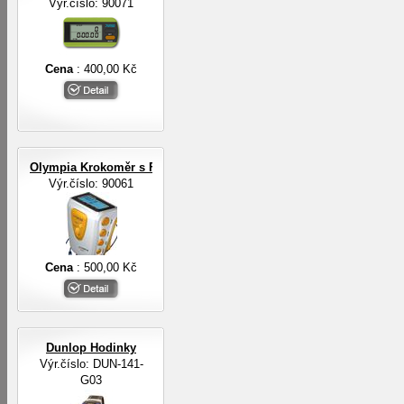
Výr.číslo: 90071
Cena
: 400,00 Kč
Olympia Krokoměr s FM rádiem a sluchátky
Výr.číslo: 90061
Cena
: 500,00 Kč
Dunlop Hodinky
Výr.číslo: DUN-141-
G03