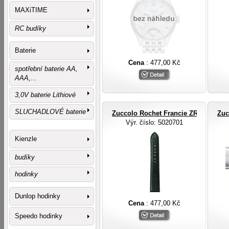
MAXiTIME
RC budíky
Baterie
Cena
: 477,00 Kč
spotřební baterie AA,
AAA,...
3,0V baterie Lithiové
SLUCHADLOVÉ baterie
Zuccolo Rochet Francie ZRC ROCHE
Zuc
Výr. číslo
: 5020701
Kienzle
budíky
hodinky
Dunlop hodinky
Cena
: 477,00 Kč
Speedo hodinky