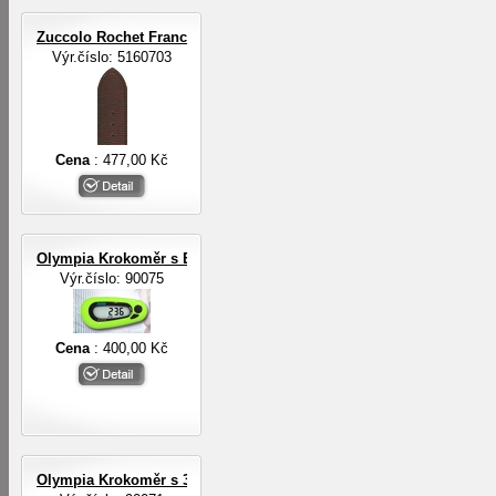
Zuccolo Rochet Francie ZRC ROCHET
Výr.číslo: 5160703
Cena
: 477,00 Kč
Olympia Krokoměr s EL osvětlením
Výr.číslo: 90075
Cena
: 400,00 Kč
Olympia Krokoměr s 3-D digit.senzorem a EL osvětlením