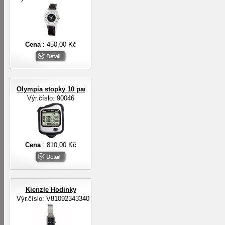
Cena
: 450,00 Kč
Olympia stopky 10 pamětí na mezičasy, 3-řádkový displej
Výr.číslo: 90046
Cena
: 810,00 Kč
Kienzle Hodinky
Výr.číslo: V81092343340