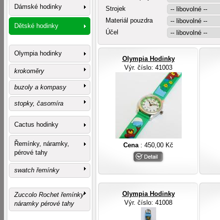
Dámské hodinky
Strojek
Materiál pouzdra
Dětské hodinky
Účel
Olympia hodinky
Olympia Hodinky
Výr. číslo
: 41003
krokoměry
buzoly a kompasy
stopky, časomíra
Cactus hodinky
Řemínky, náramky,
Cena
: 450,00 Kč
pérové tahy
swatch řemínky
Olympia Hodinky
Zuccolo Rochet řemínky
Výr. číslo
: 41008
náramky pérové tahy