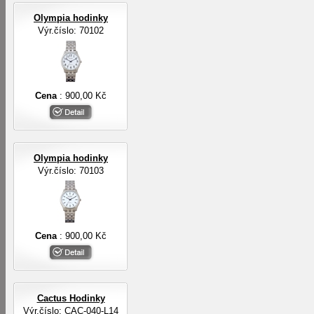
Olympia hodinky
Výr.číslo: 70102
Cena
: 900,00 Kč
Olympia hodinky
Výr.číslo: 70103
Cena
: 900,00 Kč
Cactus Hodinky
Výr.číslo: CAC-040-L14