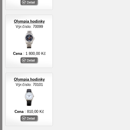
Olympia hodinky
Výr.číslo: 70099
Cena
: 1 800,00 Kč
Olympia hodinky
Výr.číslo: 70101
Cena
: 810,00 Kč