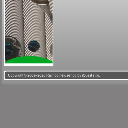
Copyright © 2009–2026
Ráj hodinek
, eshop by
iQuest s.r.o.