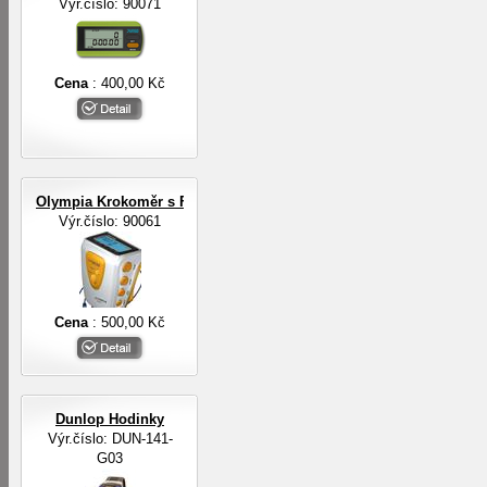
Výr.číslo: 90071
Cena
: 400,00 Kč
Olympia Krokoměr s FM rádiem a sluchátky
Výr.číslo: 90061
Cena
: 500,00 Kč
Dunlop Hodinky
Výr.číslo: DUN-141-
G03