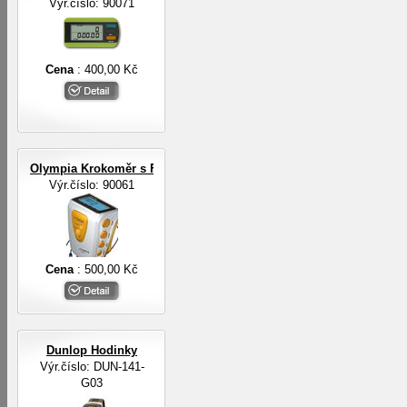
Výr.číslo: 90071
Cena
: 400,00 Kč
Olympia Krokoměr s FM rádiem a sluchátky
Výr.číslo: 90061
Cena
: 500,00 Kč
Dunlop Hodinky
Výr.číslo: DUN-141-
G03