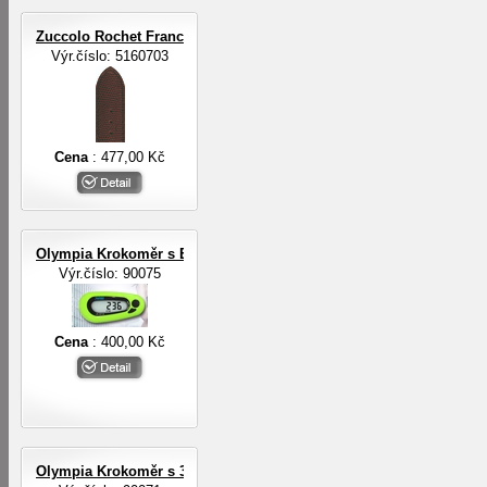
Zuccolo Rochet Francie ZRC ROCHET
Výr.číslo: 5160703
Cena
: 477,00 Kč
Olympia Krokoměr s EL osvětlením
Výr.číslo: 90075
Cena
: 400,00 Kč
Olympia Krokoměr s 3-D digit.senzorem a EL osvětlením