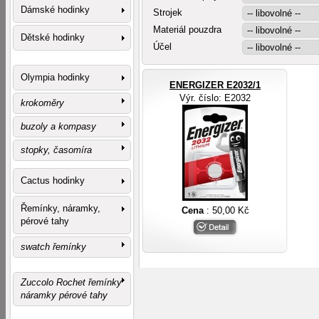
Dámské hodinky
Strojek
Materiál pouzdra
Dětské hodinky
Účel
Olympia hodinky
ENERGIZER E2032/1
Výr. číslo
: E2032
krokoměry
buzoly a kompasy
stopky, časomíra
Cactus hodinky
Řemínky, náramky,
Cena
: 50,00 Kč
pérové tahy
swatch řemínky
Zuccolo Rochet řemínky
náramky pérové tahy