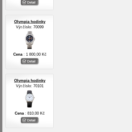
Olympia hodinky
Výr.číslo: 70099
Cena
: 1 800,00 Kč
Olympia hodinky
Výr.číslo: 70101
Cena
: 810,00 Kč