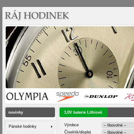
novinky
3,0V baterie Lithiové
Výrobce
Pánské hodinky
Číselník/displej