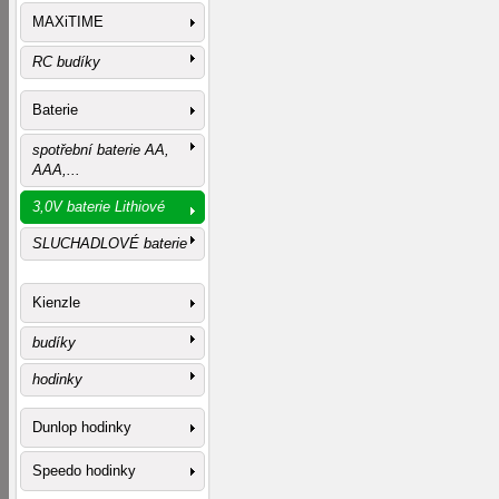
MAXiTIME
RC budíky
Baterie
spotřební baterie AA,
AAA,...
3,0V baterie Lithiové
SLUCHADLOVÉ baterie
Kienzle
budíky
hodinky
Dunlop hodinky
Speedo hodinky