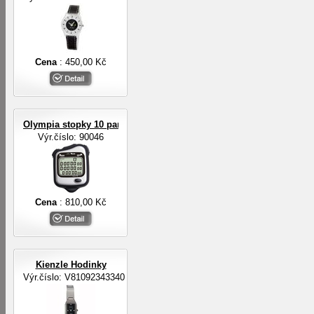
Cena
: 450,00 Kč
Olympia stopky 10 pamětí na mezičasy, 3-řádkový displej
Výr.číslo: 90046
Cena
: 810,00 Kč
Kienzle Hodinky
Výr.číslo: V81092343340