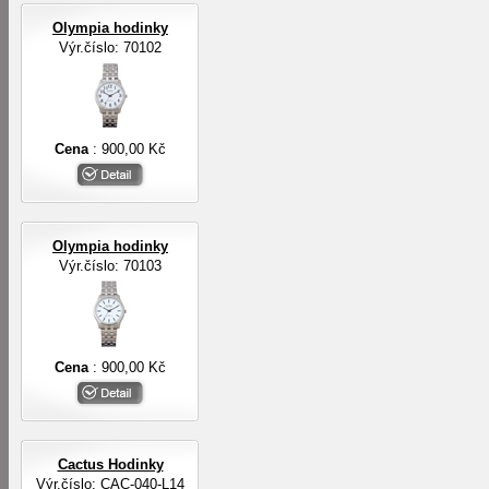
Olympia hodinky
Výr.číslo: 70102
Cena
: 900,00 Kč
Olympia hodinky
Výr.číslo: 70103
Cena
: 900,00 Kč
Cactus Hodinky
Výr.číslo: CAC-040-L14