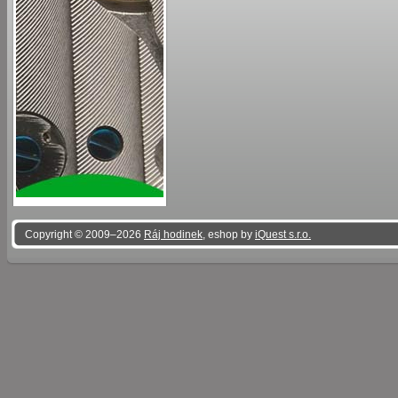
Copyright © 2009–2026
Ráj hodinek
, eshop by
iQuest s.r.o.