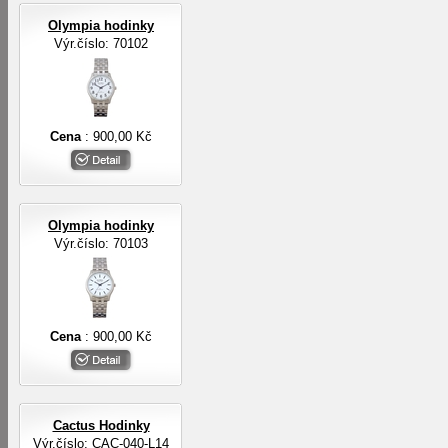
Olympia hodinky
Výr.číslo: 70102
Cena
: 900,00 Kč
Olympia hodinky
Výr.číslo: 70103
Cena
: 900,00 Kč
Cactus Hodinky
Výr.číslo: CAC-040-L14