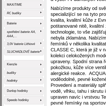
MAXiTIME
Nabízíme produkty od svě
RC budíky
specializijící se na tyto p
kvalita, kvalitní kůže z Ev
Baterie
potitanované nitě, kvalitní
technologie, to vše zajišť
spotřební baterie AA,
AAA,...
nebyla zklamána. Nabízíme
řemínků v několika kvalit
3,0V baterie Lithiové
CLASSE C, která je již v n
SLUCHADLOVÉ baterie
kolekci celokožených mod
upraveny. Spodní strana ř
Kienzle
pokožkou, kůže více venti
alergické reakce. ACQU
budíky
voděodolné, pevné kožené
hodinky
Provedení a materiály splň
vodě, vlhku, tahu i skrutu
Dunlop hodinky
upraven navíc i vrstvou 
Speedo hodinky
pevné řemínky na sportovn