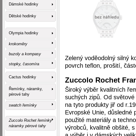
Dámské hodinky
Dětské hodinky
Olympia hodinky
krokoměry
buzoly a kompasy
Zelený voděodolný silný k
stopky, časomíra
povrch teflon, prošití, čá
Cactus hodinky
Zuccolo Rochet Fra
Široký výběr kvalitních ř
Řemínky, náramky,
pérové tahy
suchých zipů. Od světové z
na tyto produkty jiř od r.1
swatch řemínky
Evropské Unie, důsledné pr
použité materiály a techn
Zuccolo Rochet řemínky
náramky pérové tahy
výrobců, kvalitně obšité, 
a výběr i v dámských veli