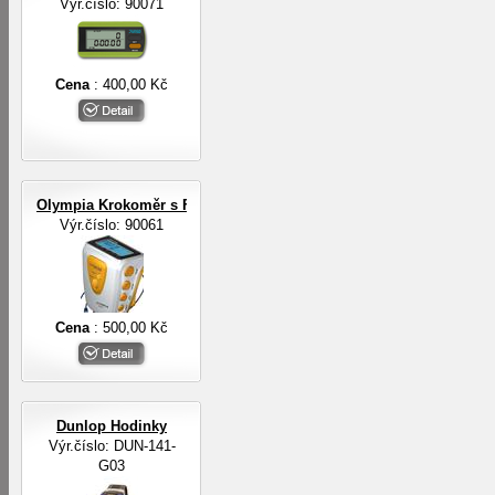
Výr.číslo: 90071
Cena
: 400,00 Kč
Olympia Krokoměr s FM rádiem a sluchátky
Výr.číslo: 90061
Cena
: 500,00 Kč
Dunlop Hodinky
Výr.číslo: DUN-141-
G03