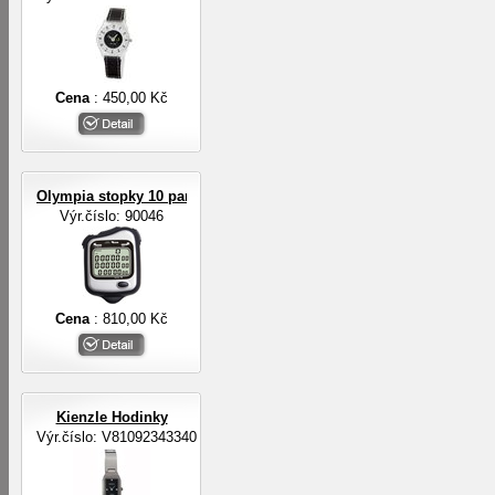
Cena
: 450,00 Kč
Olympia stopky 10 pamětí na mezičasy, 3-řádkový displej
Výr.číslo: 90046
Cena
: 810,00 Kč
Kienzle Hodinky
Výr.číslo: V81092343340