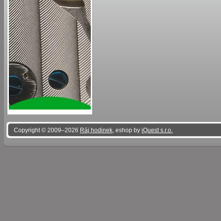
Copyright © 2009–2026
Ráj hodinek
, eshop by
iQuest s.r.o.