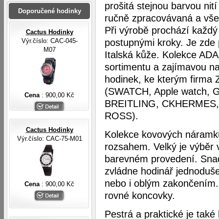
prošitá stejnou barvou nit
Doporučené hodinky
ručně zpracovávaná a vše j
Při výrobě prochází každý
Cactus Hodinky
Výr.číslo: CAC-045-
postupnými kroky. Je zde 
M07
Italská kůže. Kolekce A
sortimentu a zajímavou n
hodinek, ke kterým firma
(SWATCH, Apple watch, 
Cena
: 900,00 Kč
BREITLING, CKHERMES, 
ROSS).
Cactus Hodinky
Kolekce kovových náramků
Výr.číslo: CAC-75-M01
rozsahem. Velký je výběr 
barevném provedení. Snad
zvládne hodinář jednoduš
nebo i oblým zakončením. 
Cena
: 900,00 Kč
rovné koncovky.
Pestrá a praktické je také