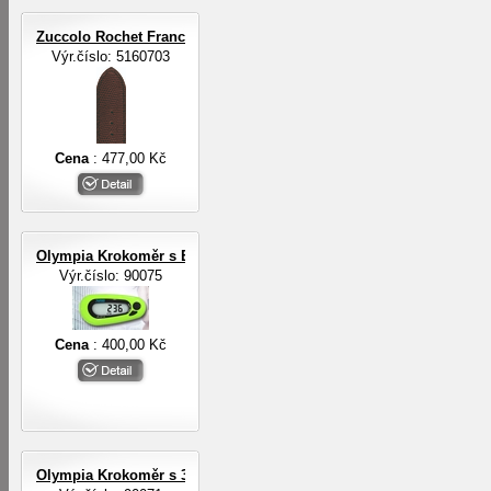
Zuccolo Rochet Francie ZRC ROCHET
Výr.číslo: 5160703
Cena
: 477,00 Kč
Olympia Krokoměr s EL osvětlením
Výr.číslo: 90075
Cena
: 400,00 Kč
Olympia Krokoměr s 3-D digit.senzorem a EL osvětlením