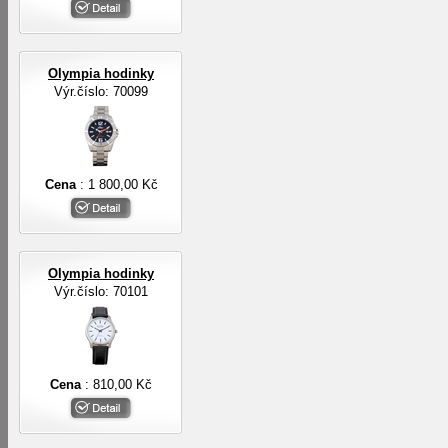
Olympia hodinky
Výr.číslo: 70099
Cena
: 1 800,00 Kč
Olympia hodinky
Výr.číslo: 70101
Cena
: 810,00 Kč