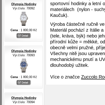
sportovní hodinky a letní 
Olympia Hodinky
Výr.číslo: 70092
materiálech (nylon - suc
Kaučuk).
Výroba částečně ručně ve 
Materiál pochází z Itálie 
Cena
: 1 800,00 Kč
(tele, kráva, býk) nebo je
přírodní kůže = měkké, odo
obecně velmi pružné, příje
Olympia Hodinky
Všechny nitě jsou upraven
Výr.číslo: 70093
mechanickému pnutí a UV 
dlouhodobý užitek.
Více o značce
Zuccolo Ro
Cena
: 1 800,00 Kč
Olympia Hodinky
Výr.číslo: 70094