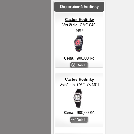
Doporučené hodinky
Cactus Hodinky
Výr.číslo: CAC-045-
M07
Cena
: 900,00 Kč
Cactus Hodinky
Výr.číslo: CAC-75-M01
Cena
: 900,00 Kč