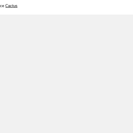
čce
Cactus