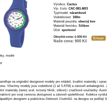
Výrobce:
Cactus
Výr. číslo:
CAC-081-M03
Typ/model:
náramkové
Vodotěsnost:
100m
Materiál pouzdra:
obecný kov
Materiál řemínku:
Silikon
Účel:
sportovní
Obvyklá cena:
1 000 Kč
Naše cena:
900 Kč
inky, modré
er
aměřuje na originální designové modely pro mládež, kvalitní materiály i zpra
enu. Všechny modely jsou vodotěsné (1 až 5 ATM) a zároveň antialergické. 
itní materiály (nerez ocel, tvrzený hliník, silikon) i značkové součástky. Aust
traktivní pro svoji cenovou dostupnost a zároveň spolehlivost. Kolekce vyniká
paditým designem a praktickou čitelností číselníků. na designu se podílejí It