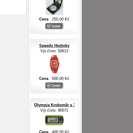
Cena
: 250,00 Kč
Speedo Hodinky
Výr.číslo: 50613
Cena
: 500,00 Kč
Olympia Krokoměr s 3-D digit.senzorem a EL osvětl
Výr.číslo: 90071
Cena
: 400,00 Kč