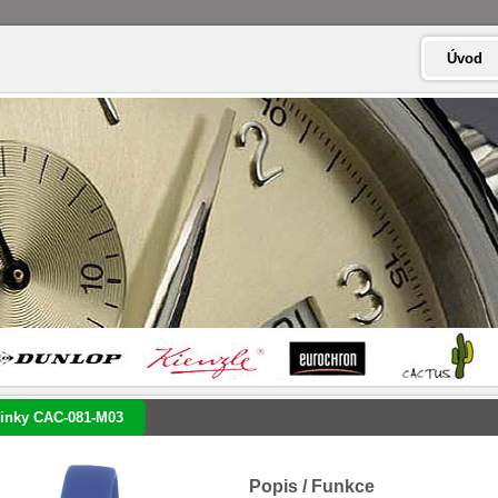
Úvod
inky CAC-081-M03
Popis / Funkce