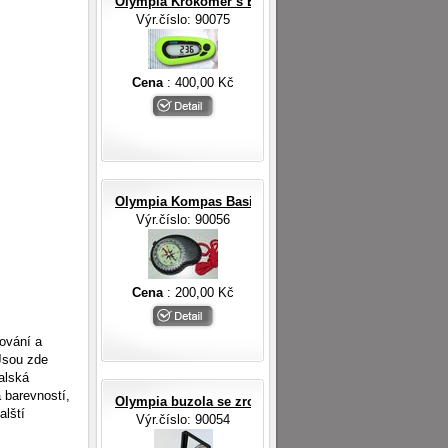
Olympia Krokoměr s EL osvětlením
Výr.číslo: 90075
Cena
: 400,00 Kč
Olympia Kompas Basic s LED svítilnou
Výr.číslo: 90056
Cena
: 200,00 Kč
cování a
Jsou zde
ralská
 barevností,
Olympia buzola se zrcátkem otvírací
alští
Výr.číslo: 90054