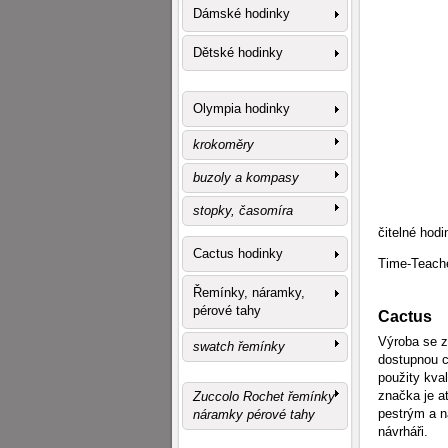
Dámské hodinky
Dětské hodinky
Olympia hodinky
krokoměry
buzoly a kompasy
stopky, časomíra
čitelné hod
Cactus hodinky
Time-Teach
Řemínky, náramky,
pérové tahy
Cactus
Výroba se z
swatch řemínky
dostupnou c
použity kval
značka je a
Zuccolo Rochet řemínky
pestrým a ná
náramky pérové tahy
návrháři.