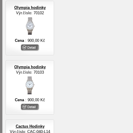
Olympia hodinky
Výr.číslo: 70102
Cena
: 900,00 Kč
Olympia hodinky
Výr.číslo: 70103
Cena
: 900,00 Kč
Cactus Hodinky
Výr.číslo: CAC-040-L14