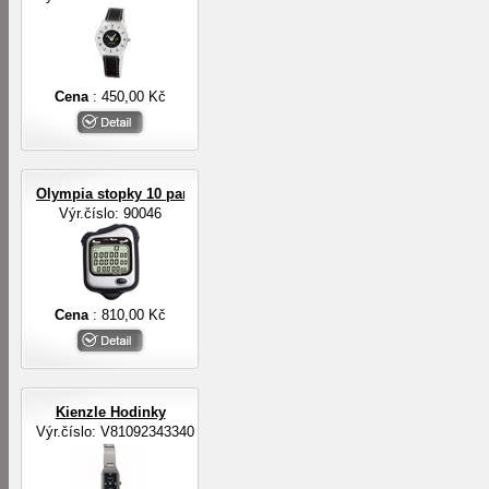
Cena
: 450,00 Kč
Olympia stopky 10 pamětí na mezičasy, 3-řádkový displej
Výr.číslo: 90046
Cena
: 810,00 Kč
Kienzle Hodinky
Výr.číslo: V81092343340