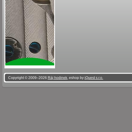
Copyright © 2009–2026
Ráj hodinek
, eshop by
iQuest s.r.o.