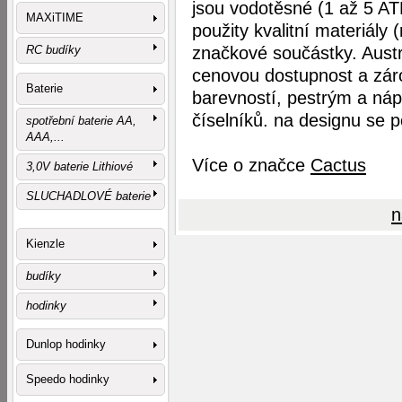
jsou vodotěsné (1 až 5 AT
MAXiTIME
použity kvalitní materiály (
RC budíky
značkové součástky. Austra
cenovou dostupnost a záro
Baterie
barevností, pestrým a náp
číselníků. na designu se pod
spotřební baterie AA,
AAA,...
Více o značce
Cactus
3,0V baterie Lithiové
SLUCHADLOVÉ baterie
n
Kienzle
budíky
hodinky
Dunlop hodinky
Speedo hodinky