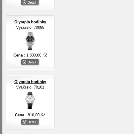
Olympia hodinky
Výr.číslo: 70099
Cena
: 1 800,00 Kč
Olympia hodinky
Výr.číslo: 70101
Cena
: 810,00 Kč