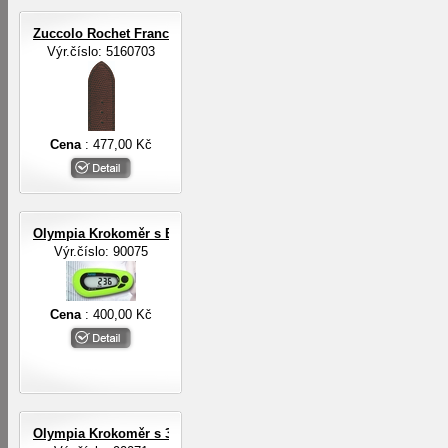
Zuccolo Rochet Francie ZRC ROCHET
Výr.číslo: 5160703
Cena
: 477,00 Kč
Olympia Krokoměr s EL osvětlením
Výr.číslo: 90075
Cena
: 400,00 Kč
Olympia Krokoměr s 3-D digit.senzorem a EL osvětlením