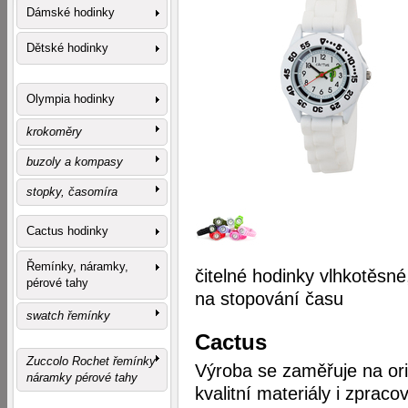
Dámské hodinky
Dětské hodinky
Olympia hodinky
krokoměry
buzoly a kompasy
stopky, časomíra
Cactus hodinky
Řemínky, náramky,
čitelné hodinky vlhkotěs
pérové tahy
na stopování času
swatch řemínky
Cactus
Zuccolo Rochet řemínky
Výroba se zaměřuje na ori
náramky pérové tahy
kvalitní materiály i zpra