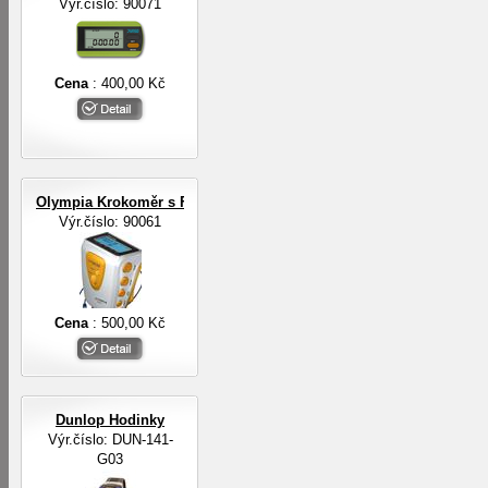
Výr.číslo: 90071
Cena
: 400,00 Kč
Olympia Krokoměr s FM rádiem a sluchátky
Výr.číslo: 90061
Cena
: 500,00 Kč
Dunlop Hodinky
Výr.číslo: DUN-141-
G03