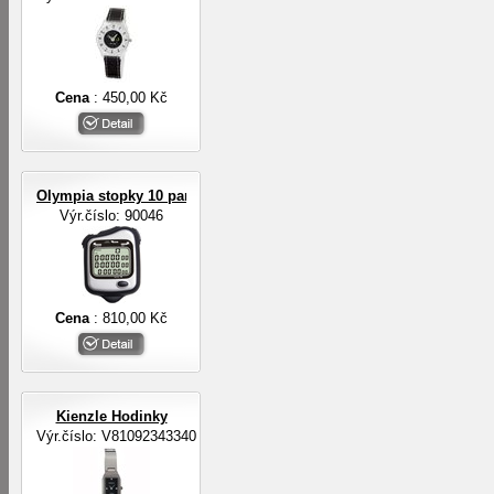
Cena
: 450,00 Kč
Olympia stopky 10 pamětí na mezičasy, 3-řádkový displej
Výr.číslo: 90046
Cena
: 810,00 Kč
Kienzle Hodinky
Výr.číslo: V81092343340