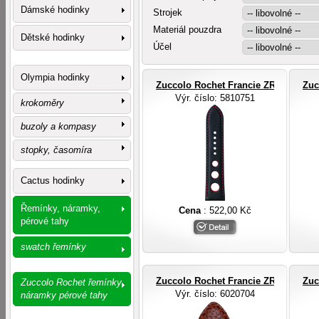
Dámské hodinky
Strojek
Materiál pouzdra
Dětské hodinky
Účel
Olympia hodinky
Zuccolo Rochet Francie ZRC ROCHE
Zuc
Výr. číslo
: 5810751
krokoměry
buzoly a kompasy
stopky, časomíra
Cactus hodinky
Řemínky, náramky,
Cena
: 522,00 Kč
pérové tahy
swatch řemínky
Zuccolo Rochet Francie ZRC ROCHE
Zuc
Zuccolo Rochet řemínky
Výr. číslo
: 6020704
náramky pérové tahy