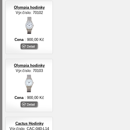
Olympia hodinky
Výr.číslo: 70102
Cena
: 900,00 Kč
Olympia hodinky
Výr.číslo: 70103
Cena
: 900,00 Kč
Cactus Hodinky
Výr.číslo: CAC-040-L14