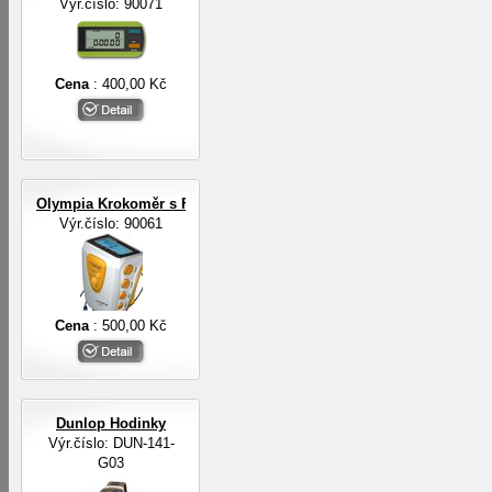
Výr.číslo: 90071
Cena
: 400,00 Kč
Olympia Krokoměr s FM rádiem a sluchátky
Výr.číslo: 90061
Cena
: 500,00 Kč
Dunlop Hodinky
Výr.číslo: DUN-141-
G03