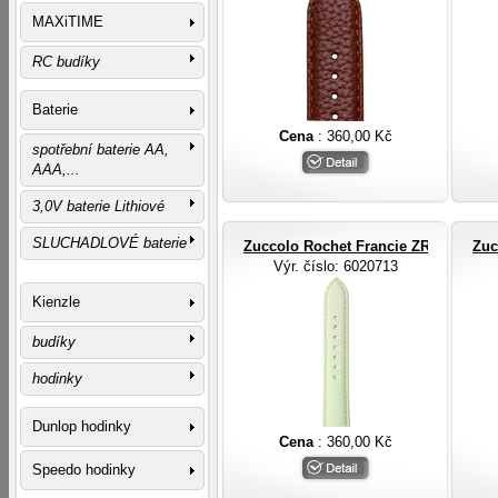
MAXiTIME
RC budíky
Baterie
Cena
: 360,00 Kč
spotřební baterie AA,
AAA,...
3,0V baterie Lithiové
SLUCHADLOVÉ baterie
Zuccolo Rochet Francie ZRC ROCHE
Zuc
Výr. číslo
: 6020713
Kienzle
budíky
hodinky
Dunlop hodinky
Cena
: 360,00 Kč
Speedo hodinky