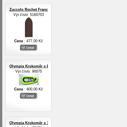
Zuccolo Rochet Francie ZRC ROCHET
Výr.číslo: 5160703
Cena
: 477,00 Kč
Olympia Krokoměr s EL osvětlením
Výr.číslo: 90075
Cena
: 400,00 Kč
Olympia Krokoměr s 3-D digit.senzorem a EL osvětlením