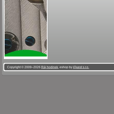
Copyright © 2009–2026
Ráj hodinek
, eshop by
iQuest s.r.o.