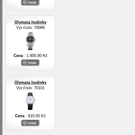
Olympia hodinky
Výr.číslo: 70099
Cena
: 1 800,00 Kč
Olympia hodinky
Výr.číslo: 70101
Cena
: 810,00 Kč