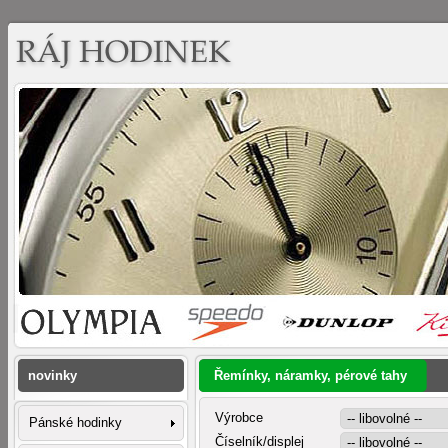
novinky
Řemínky, náramky, pérové tahy
Výrobce
Pánské hodinky
Číselník/displej